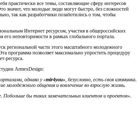
себя практически все темы, составляющие сферу интересов
то значит, что молодые люди могут быстро, без сложностей
но, так как разработчики позаботились о том, чтобы
иональным Интернет ресурсом, участия в общероссийских
 его неповторимости в рамках глобального портала.
уск региональной части этого масштабного молодежного
 Эта программа позволяет максимально упростить процедуру
т-ресурса.
студии ArmexDesign:
порталами, однако у «
mir4
you»
, безусловно, есть своя изюминка.
ие молодежного общения и вовлечение во взрослую жизнь.
е. Побольше бы таких замечательных клиентов и проектов».