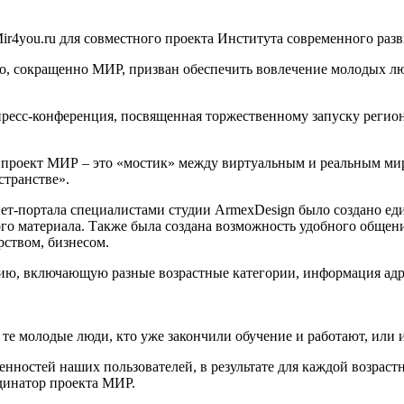
ir4you.ru для совместного проекта Института современного раз
, сокращенно МИР, призван обеспечить вовлечение молодых л
ь пресс-конференция, посвященная торжественному запуску реги
«проект МИР – это «мостик» между виртуальным и реальным мир
странстве».
нет-портала специалистами студии ArmexDesign было создано е
о материала. Также была создана возможность удобного общени
ством, бизнесом.
рию, включающую разные возрастные категории, информация ад
и те молодые люди, кто уже закончили обучение и работают, или 
енностей наших пользователей, в результате для каждой возрас
динатор проекта МИР.