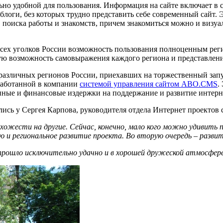
ьно удобной для пользования. Информация на сайте включает в 
логи, без которых трудно представить себе современный сайт. Э
оиска работы и знакомств, причем знакомиться можно и визуаль
 всех уголков России возможность пользования полноценным рег
ю возможность самовыражения каждого региона и представления
различных регионов России, приехавших на торжественный зап
работанной в компании
системой управления сайтом ABO.CMS
.
ные и финансовые издержки на поддержание и развитие интерне
ись у Сергея Карпова, руководителя отдела Интернет проектов 
охожести на другие. Сейчас, конечно, мало кого можно удивить 
и региональное развитие проекта. Во вторую очередь – развит
 прошло исключительно удачно и в хорошей дружеской атмосфер